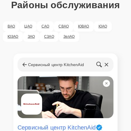
Районы обслуживания
ВАО
ЦАО
САО
СВАО
ЮВАО
ЮАО
ЮЗАО
ЗАО
СЗАО
ЗелАО
Сервисный центр KitchenAid
Сервисный центр KitchenAid