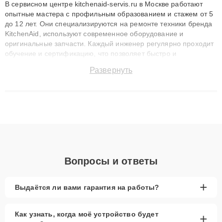
В сервисном центре kitchenaid-servis.ru в Москве работают
опытные мастера с профильным образованием и стажем от 5
до 12 лет. Они специализируются на ремонте техники бренда
KitchenAid, используют современное оборудование и
оригинальные запчасти. Каждый инженер регулярно проходит
обучение и сертификацию, что позволяет быстро и
точноdiagnostikировать поломки и восстанавливать технику с
Развернуть
сохранением гарантии до 3 лет. Наши мастера решают
сложные случаи: от замены матриц и материнских плат до
ремонта после залития и восстановления данных. Благодаря
высокой квалификации и ответственному подходу клиенты
получают быстрый, качественный ремонт и понятные
объяснения по результатам диагностики.
Вопросы и ответы
+
Выдаётся ли вами гарантия на работы?
Как узнать, когда моё устройство будет
+