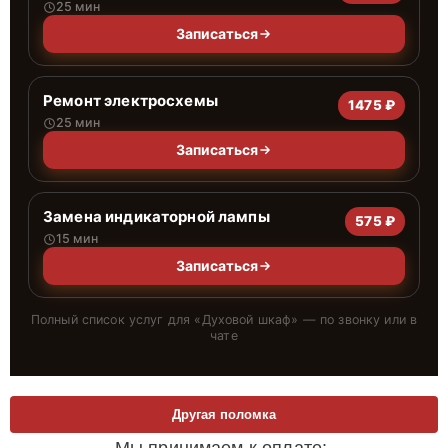
25 мин
Записаться
Ремонт электросхемы
1475 ₽
25 мин
Записаться
Замена индикаторной лампы
575 ₽
15 мин
Записаться
Полный список услуг для «
Духовой шкаф
» — по звонку или в
чате
Другая поломка