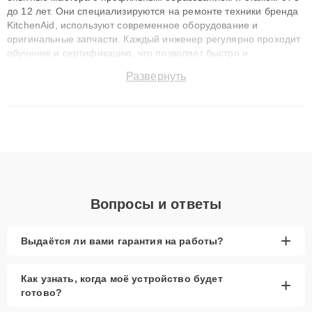
до 12 лет. Они специализируются на ремонте техники бренда
KitchenAid, используют современное оборудование и
оригинальные запчасти. Каждый инженер регулярно проходит
обучение и сертификацию, что позволяет быстро и
точноdiagnostikировать поломки и восстанавливать технику с
Развернуть
сохранением гарантии до 3 лет. Наши мастера решают
сложные случаи: от замены матриц и материнских плат до
ремонта после залития и восстановления данных. Благодаря
высокой квалификации и ответственному подходу клиенты
получают быстрый, качественный ремонт и понятные
объяснения по результатам диагностики.
Вопросы и ответы
+
Выдаётся ли вами гарантия на работы?
Как узнать, когда моё устройство будет
+
готово?