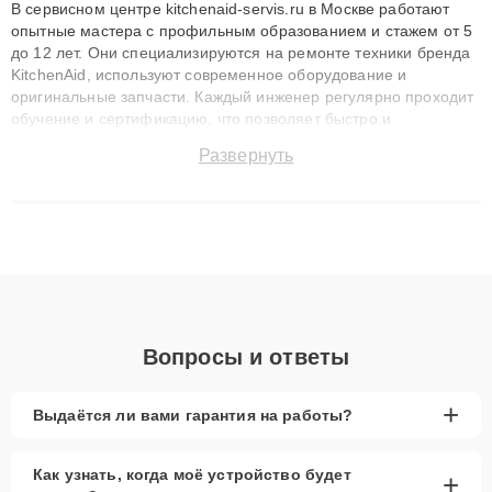
В сервисном центре kitchenaid-servis.ru в Москве работают
опытные мастера с профильным образованием и стажем от 5
до 12 лет. Они специализируются на ремонте техники бренда
KitchenAid, используют современное оборудование и
оригинальные запчасти. Каждый инженер регулярно проходит
обучение и сертификацию, что позволяет быстро и
точноdiagnostikировать поломки и восстанавливать технику с
Развернуть
сохранением гарантии до 3 лет. Наши мастера решают
сложные случаи: от замены матриц и материнских плат до
ремонта после залития и восстановления данных. Благодаря
высокой квалификации и ответственному подходу клиенты
получают быстрый, качественный ремонт и понятные
объяснения по результатам диагностики.
Вопросы и ответы
+
Выдаётся ли вами гарантия на работы?
Как узнать, когда моё устройство будет
+