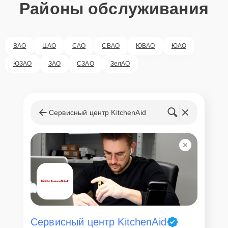
Районы обслуживания
ВАО
ЦАО
САО
СВАО
ЮВАО
ЮАО
ЮЗАО
ЗАО
СЗАО
ЗелАО
Сервисный центр KitchenAid
Сервисный центр KitchenAid