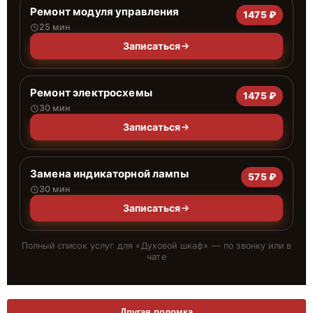
Ремонт модуля управления
1475 ₽
25 мин
Записаться
Ремонт электросхемы
1475 ₽
30 мин
Записаться
Замена индикаторной лампы
575 ₽
30 мин
Записаться
Полный список услуг для «
Духовой шкаф
» — по звонку или в
чате
Другая поломка