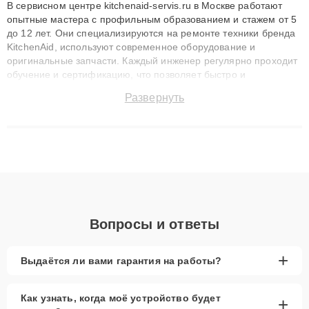
В сервисном центре kitchenaid-servis.ru в Москве работают
опытные мастера с профильным образованием и стажем от 5
до 12 лет. Они специализируются на ремонте техники бренда
KitchenAid, используют современное оборудование и
оригинальные запчасти. Каждый инженер регулярно проходит
обучение и сертификацию, что позволяет быстро и
точноdiagnostikировать поломки и восстанавливать технику с
Развернуть
сохранением гарантии до 3 лет. Наши мастера решают
сложные случаи: от замены матриц и материнских плат до
ремонта после залития и восстановления данных. Благодаря
высокой квалификации и ответственному подходу клиенты
получают быстрый, качественный ремонт и понятные
объяснения по результатам диагностики.
Вопросы и ответы
+
Выдаётся ли вами гарантия на работы?
Как узнать, когда моё устройство будет
+