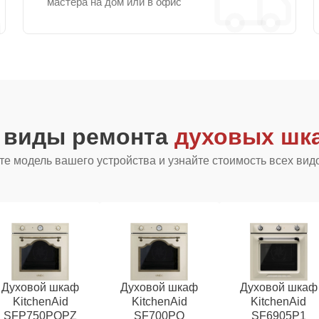
мастера на дом или в офис
е виды ремонта
духовых шка
е модель вашего устройства и узнайте стоимость всех вид
Духовой шкаф
Духовой шкаф
Духовой шкаф
KitchenAid
KitchenAid
KitchenAid
SFP750POPZ
SF700PO
SF6905P1