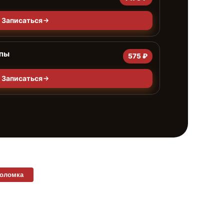
Записаться
мпы
575 ₽
Записаться
поломка