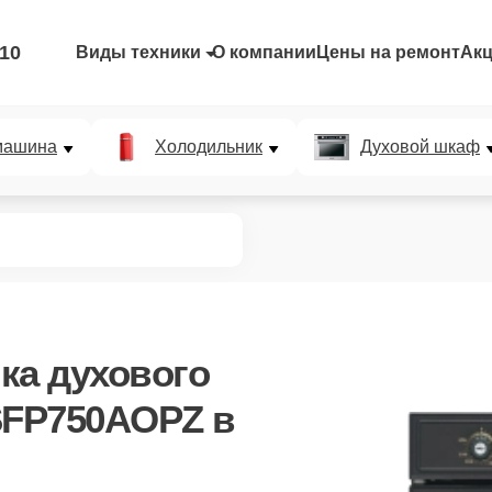
-10
Виды техники
О компании
Цены на ремонт
Ак
машина
Холодильник
Духовой шкаф
ка духового
SFP750AOPZ в