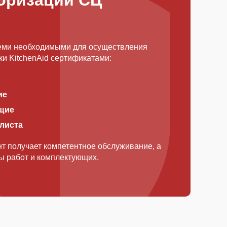
оризации СЦ
еми необходимыми для осуществления
и KitchenAid сертификатами:
ие
щие
алиста
т получает компетентное обслуживание, а
ды работ и комплектующих.