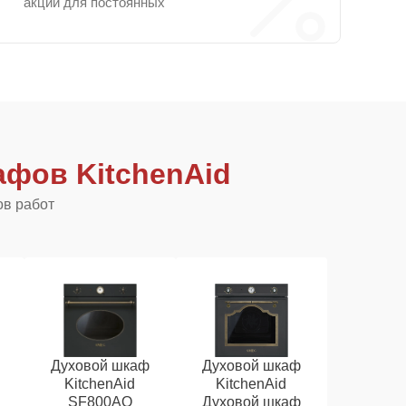
акции для постоянных
фов KitchenAid
ов работ
Духовой шкаф
Духовой шкаф
KitchenAid
KitchenAid
SF800AO
Духовой шкаф