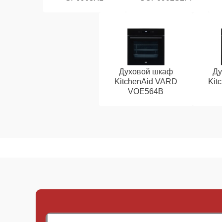
Духовой шкаф
Ду
KitchenAid VARD
Kit
VOE564B