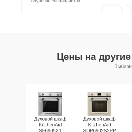
обучение специалистов
Цены на други
Выберит
Духовой шкаф
Духовой шкаф
KitchenAid
KitchenAid
SF6905X1
SOP6902S2PP