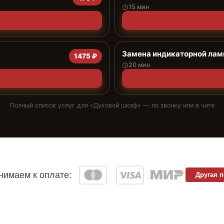
15 мин
Замена индикаторной ла
1475 ₽
20 мин
Полный список услуг для «
Духовой шкаф
» — по звонку или в чате
имаем к оплате:
Другая 