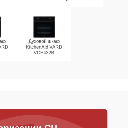
каф
Духовой шкаф
VARD
KitchenAid VARD
Y
VOE432B