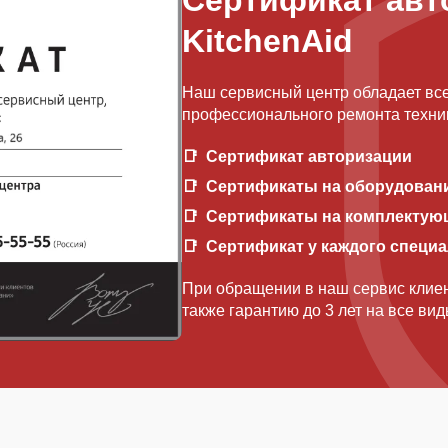
Сертификат авт
KitchenAid
Наш сервисный центр обладает вс
профессионального ремонта техник
Сертификат авторизации
Сертификаты на оборудован
Сертификаты на комплектую
Сертификат у каждого специ
При обращении в наш сервис клиен
также гарантию до 3 лет на все ви