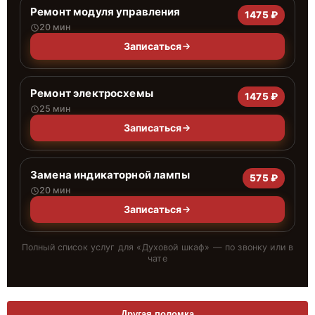
Ремонт модуля управления
1475 ₽
20 мин
Записаться
Ремонт электросхемы
1475 ₽
25 мин
Записаться
Замена индикаторной лампы
575 ₽
20 мин
Записаться
Полный список услуг для «
Духовой шкаф
» — по звонку или в
чате
Другая поломка