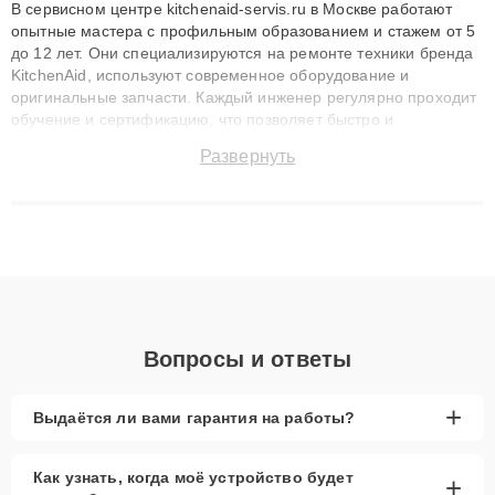
В сервисном центре kitchenaid-servis.ru в Москве работают
опытные мастера с профильным образованием и стажем от 5
до 12 лет. Они специализируются на ремонте техники бренда
KitchenAid, используют современное оборудование и
оригинальные запчасти. Каждый инженер регулярно проходит
обучение и сертификацию, что позволяет быстро и
точноdiagnostikировать поломки и восстанавливать технику с
Развернуть
сохранением гарантии до 3 лет. Наши мастера решают
сложные случаи: от замены матриц и материнских плат до
ремонта после залития и восстановления данных. Благодаря
высокой квалификации и ответственному подходу клиенты
получают быстрый, качественный ремонт и понятные
объяснения по результатам диагностики.
Вопросы и ответы
+
Выдаётся ли вами гарантия на работы?
Как узнать, когда моё устройство будет
+