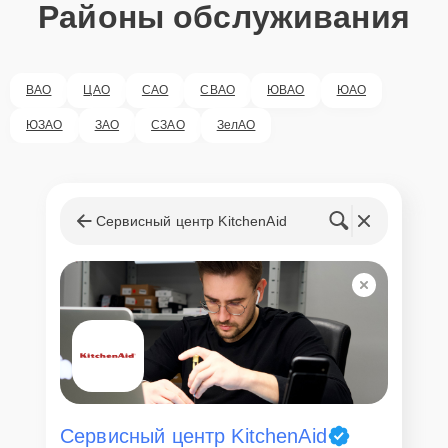
Районы обслуживания
ВАО
ЦАО
САО
СВАО
ЮВАО
ЮАО
ЮЗАО
ЗАО
СЗАО
ЗелАО
Сервисный центр KitchenAid
Сервисный центр KitchenAid