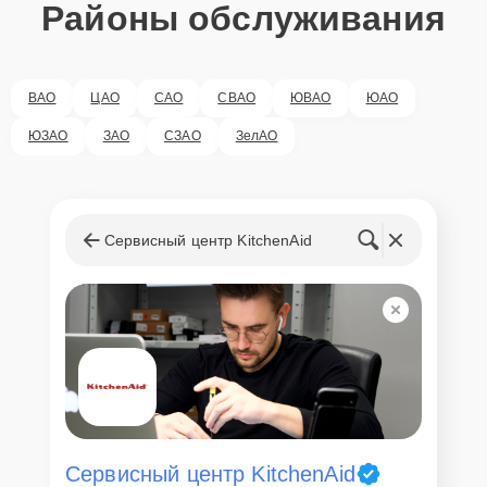
Районы обслуживания
ВАО
ЦАО
САО
СВАО
ЮВАО
ЮАО
ЮЗАО
ЗАО
СЗАО
ЗелАО
Сервисный центр KitchenAid
Сервисный центр KitchenAid