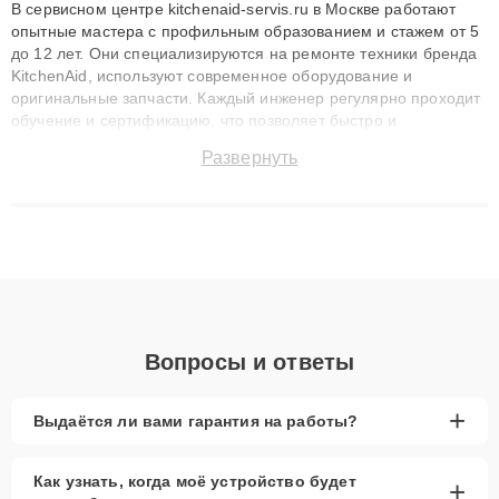
В сервисном центре kitchenaid-servis.ru в Москве работают
опытные мастера с профильным образованием и стажем от 5
до 12 лет. Они специализируются на ремонте техники бренда
KitchenAid, используют современное оборудование и
оригинальные запчасти. Каждый инженер регулярно проходит
обучение и сертификацию, что позволяет быстро и
точноdiagnostikировать поломки и восстанавливать технику с
Развернуть
сохранением гарантии до 3 лет. Наши мастера решают
сложные случаи: от замены матриц и материнских плат до
ремонта после залития и восстановления данных. Благодаря
высокой квалификации и ответственному подходу клиенты
получают быстрый, качественный ремонт и понятные
объяснения по результатам диагностики.
Вопросы и ответы
+
Выдаётся ли вами гарантия на работы?
Как узнать, когда моё устройство будет
+