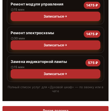
Ремонт модуля управления
1475 ₽
15 мин
Записаться
Ремонт электросхемы
1475 ₽
30 мин
Записаться
Замена индикаторной лампы
575 ₽
15 мин
Записаться
Полный список услуг для «
Духовой шкаф
» — по звонку или в
чате
Другая поломка