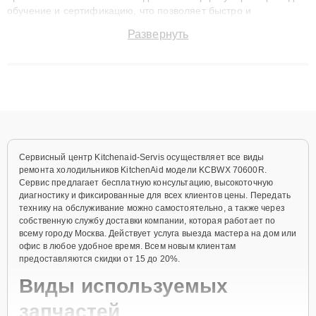
обучение и сертификацию, что позволяет быстро и
точноdiagnostikировать поломки и восстанавливать технику с
Развернуть
сохранением гарантии до 3 лет. Наши мастера решают
сложные случаи: от замены матриц и материнских плат до
ремонта после залития и восстановления данных. Благодаря
высокой квалификации и ответственному подходу клиенты
получают быстрый, качественный ремонт и понятные
объяснения по результатам диагностики.
Сервисный центр Kitchenaid-Servis осуществляет все виды
ремонта холодильников KitchenAid модели KCBWX 70600R.
Сервис предлагает бесплатную консультацию, высокоточную
диагностику и фиксированные для всех клиентов цены. Передать
технику на обслуживание можно самостоятельно, а также через
собственную службу доставки компании, которая работает по
всему городу Москва. Действует услуга выезда мастера на дом или
офис в любое удобное время. Всем новым клиентам
предоставляются скидки от 15 до 20%.
Виды используемых
запчастей