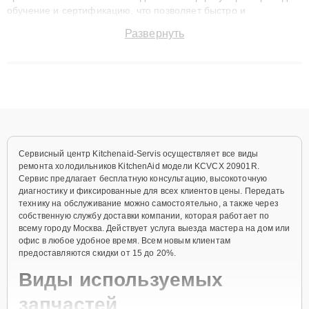
обучение и сертификацию, что позволяет быстро и
точноdiagnostikировать поломки и восстанавливать технику с
Развернуть
сохранением гарантии до 3 лет. Наши мастера решают
сложные случаи: от замены матриц и материнских плат до
ремонта после залития и восстановления данных. Благодаря
высокой квалификации и ответственному подходу клиенты
получают быстрый, качественный ремонт и понятные
объяснения по результатам диагностики.
Сервисный центр Kitchenaid-Servis осуществляет все виды
ремонта холодильников KitchenAid модели KCVCX 20901R.
Сервис предлагает бесплатную консультацию, высокоточную
диагностику и фиксированные для всех клиентов цены. Передать
технику на обслуживание можно самостоятельно, а также через
собственную службу доставки компании, которая работает по
всему городу Москва. Действует услуга выезда мастера на дом или
офис в любое удобное время. Всем новым клиентам
предоставляются скидки от 15 до 20%.
Виды используемых
запчастей