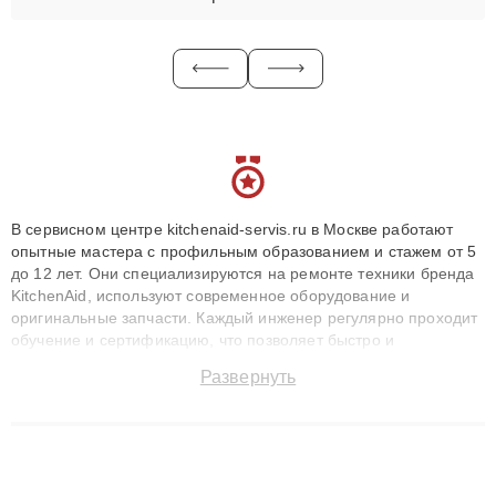
В сервисном центре kitchenaid-servis.ru в Москве работают
опытные мастера с профильным образованием и стажем от 5
до 12 лет. Они специализируются на ремонте техники бренда
KitchenAid, используют современное оборудование и
оригинальные запчасти. Каждый инженер регулярно проходит
обучение и сертификацию, что позволяет быстро и
точноdiagnostikировать поломки и восстанавливать технику с
Развернуть
сохранением гарантии до 3 лет. Наши мастера решают
сложные случаи: от замены матриц и материнских плат до
ремонта после залития и восстановления данных. Благодаря
высокой квалификации и ответственному подходу клиенты
получают быстрый, качественный ремонт и понятные
объяснения по результатам диагностики.