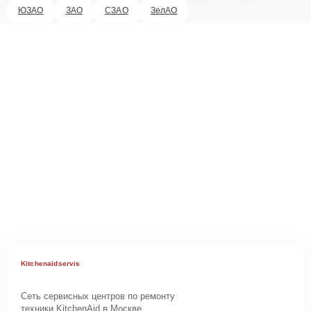
ЮЗАО
ЗАО
СЗАО
ЗелАО
Kitchenaidservis
Сеть сервисных центров по ремонту
техники KitchenAid в Москве.