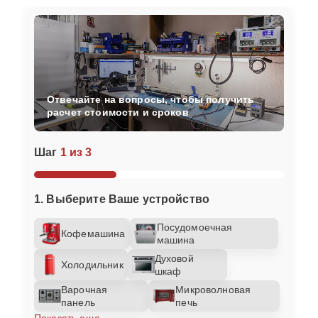
Отвечайте на вопросы, чтобы получить
расчет стоимости и сроков
Шаг
1 из 3
1. Выберите Ваше устройство
Посудомоечная
Кофемашина
машина
Духовой
Холодильник
шкаф
Варочная
Микроволновая
панель
печь
Показать еще