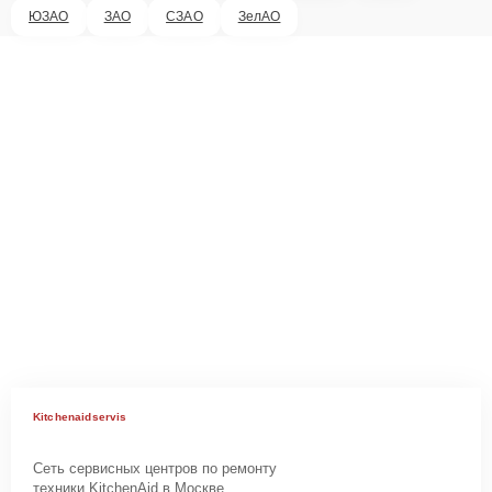
ЮЗАО
ЗАО
СЗАО
ЗелАО
Kitchenaidservis
Сеть сервисных центров по ремонту
техники KitchenAid в Москве.