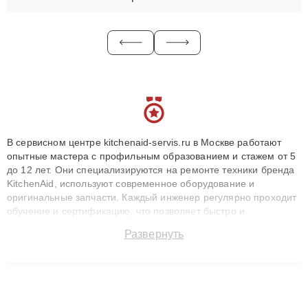
В сервисном центре kitchenaid-servis.ru в Москве работают
опытные мастера с профильным образованием и стажем от 5
до 12 лет. Они специализируются на ремонте техники бренда
KitchenAid, используют современное оборудование и
оригинальные запчасти. Каждый инженер регулярно проходит
обучение и сертификацию, что позволяет быстро и
точноdiagnostikировать поломки и восстанавливать технику с
Развернуть
сохранением гарантии до 3 лет. Наши мастера решают
сложные случаи: от замены матриц и материнских плат до
ремонта после залития и восстановления данных. Благодаря
высокой квалификации и ответственному подходу клиенты
получают быстрый, качественный ремонт и понятные
объяснения по результатам диагностики.