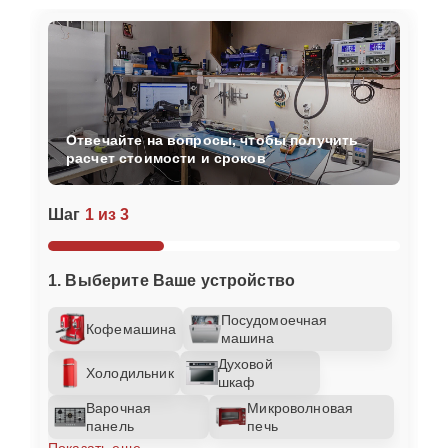
Отвечайте на вопросы, чтобы получить
расчет стоимости и сроков
Шаг
1 из 3
1. Выберите Ваше устройство
Посудомоечная
Кофемашина
машина
Духовой
Холодильник
шкаф
Варочная
Микроволновая
панель
печь
Показать еще