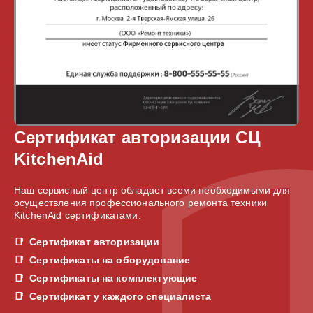
Сертификат авторизации СЦ
KitchenAid
Наш сервисный центр обладает всеми необходимыми для
осуществления профессионального ремонта техники
KitchenAid сертификатами:
Сертификат авторизации
Сертификаты на оборудование
Сертификаты на комплектующие
Сертификат у каждого специалиста