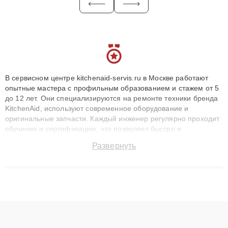
В сервисном центре kitchenaid-servis.ru в Москве работают
опытные мастера с профильным образованием и стажем от 5
до 12 лет. Они специализируются на ремонте техники бренда
KitchenAid, используют современное оборудование и
оригинальные запчасти. Каждый инженер регулярно проходит
обучение и сертификацию, что позволяет быстро и
точноdiagnostikировать поломки и восстанавливать технику с
Развернуть
сохранением гарантии до 3 лет. Наши мастера решают
сложные случаи: от замены матриц и материнских плат до
ремонта после залития и восстановления данных. Благодаря
высокой квалификации и ответственному подходу клиенты
получают быстрый, качественный ремонт и понятные
объяснения по результатам диагностики.