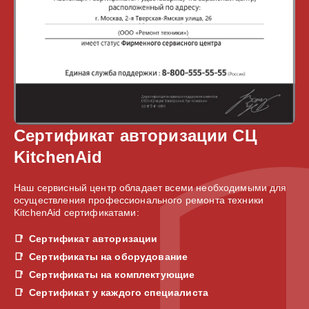
Сертификат авторизации СЦ
KitchenAid
Наш сервисный центр обладает всеми необходимыми для
осуществления профессионального ремонта техники
KitchenAid сертификатами:
Сертификат авторизации
Сертификаты на оборудование
Сертификаты на комплектующие
Сертификат у каждого специалиста