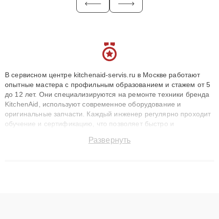
В сервисном центре kitchenaid-servis.ru в Москве работают
опытные мастера с профильным образованием и стажем от 5
до 12 лет. Они специализируются на ремонте техники бренда
KitchenAid, используют современное оборудование и
оригинальные запчасти. Каждый инженер регулярно проходит
обучение и сертификацию, что позволяет быстро и
точноdiagnostikировать поломки и восстанавливать технику с
Развернуть
сохранением гарантии до 3 лет. Наши мастера решают
сложные случаи: от замены матриц и материнских плат до
ремонта после залития и восстановления данных. Благодаря
высокой квалификации и ответственному подходу клиенты
получают быстрый, качественный ремонт и понятные
объяснения по результатам диагностики.