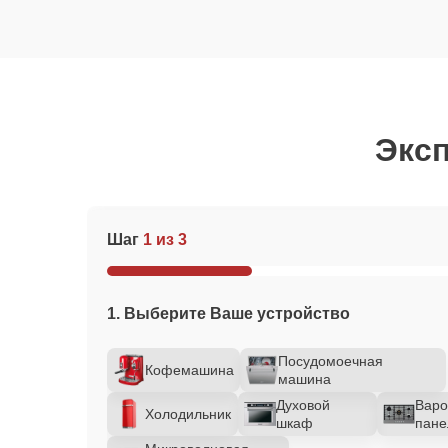
Эксп
Шаг
1 из 3
1. Выберите Ваше устройство
Посудомоечная
Кофемашина
машина
Духовой
Варо
Холодильник
шкаф
пане