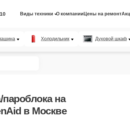
-10
Виды техники
О компании
Цены на ремонт
Ак
машина
Холодильник
Духовой шкаф
/пароблока
на
nAid в Москве