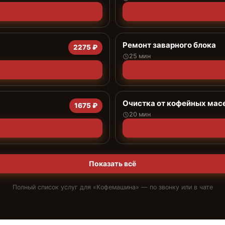
Ремонт заварного блока
2275 ₽
25 мин
Очистка от кофейных мас
1675 ₽
20 мин
Показать всё
Полный список услуг для «
Кофемашина
» — по звонку или в чате