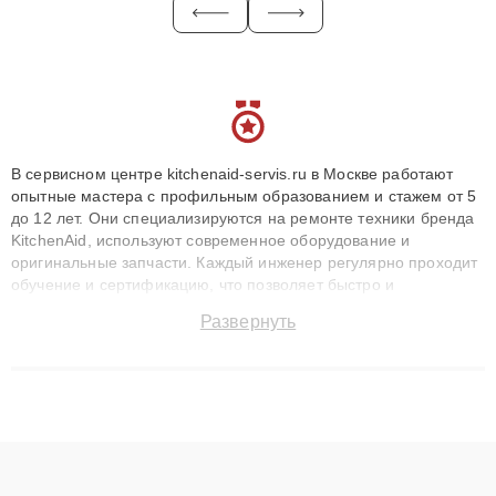
В сервисном центре kitchenaid-servis.ru в Москве работают
опытные мастера с профильным образованием и стажем от 5
до 12 лет. Они специализируются на ремонте техники бренда
KitchenAid, используют современное оборудование и
оригинальные запчасти. Каждый инженер регулярно проходит
обучение и сертификацию, что позволяет быстро и
точноdiagnostikировать поломки и восстанавливать технику с
Развернуть
сохранением гарантии до 3 лет. Наши мастера решают
сложные случаи: от замены матриц и материнских плат до
ремонта после залития и восстановления данных. Благодаря
высокой квалификации и ответственному подходу клиенты
получают быстрый, качественный ремонт и понятные
объяснения по результатам диагностики.