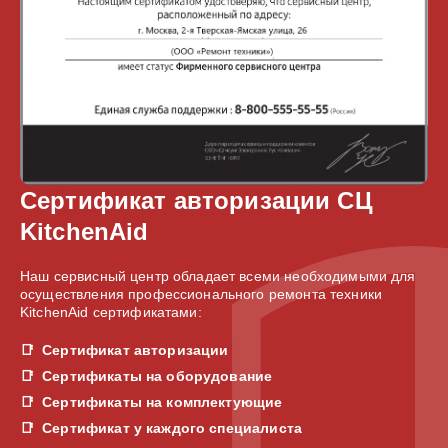
Сертификат авторизации СЦ
KitchenAid
Наш сервисный центр обладает всеми необходимыми для
осуществления профессионального ремонта техники
KitchenAid сертификатами:
Сертификат авторизации
Сертификаты на оборудование
Сертификаты на комплектующие
Сертификат у каждого специалиста