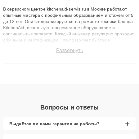
В сервисном центре kitchenaid-servis.ru в Москве работают
опытные мастера с профильным образованием и стажем от 5
до 12 лет. Они специализируются на ремонте техники бренда
KitchenAid, используют современное оборудование и
оригинальные запчасти. Каждый инженер регулярно проходит
обучение и сертификацию, что позволяет быстро и
точноdiagnostikировать поломки и восстанавливать технику с
Развернуть
сохранением гарантии до 3 лет. Наши мастера решают
сложные случаи: от замены матриц и материнских плат до
ремонта после залития и восстановления данных. Благодаря
высокой квалификации и ответственному подходу клиенты
получают быстрый, качественный ремонт и понятные
объяснения по результатам диагностики.
Вопросы и ответы
+
Выдаётся ли вами гарантия на работы?