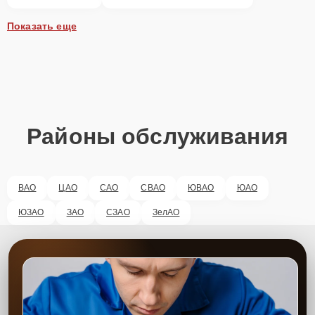
Показать еще
Районы обслуживания
ВАО
ЦАО
САО
СВАО
ЮВАО
ЮАО
ЮЗАО
ЗАО
СЗАО
ЗелАО