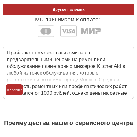
Другая поломка
Мы принимаем к оплате:
Прайс-лист поможет ознакомиться с
предварительными ценами на ремонт или
обслуживание планетарных миксеров KitchenAid в
любой из точек обслуживания, которые
расположены по всему городу Москва. Средняя
стоимость ремонтных или профилактических работ
Подробнее
начинается от 1000 рублей, однако цены на разные
виды комплектующих могут различаться. Полную
стоимость работ с учётом запчастей или расходных
материалов необходимо уточнять со специалистом
службы заботы о клиентах. Для расчета итоговой
Преимущества нашего сервисного центра
стоимости ремонта планетарного миксера
достаточно позвонить по телефону горячей линии