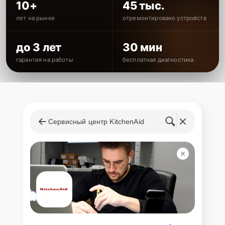
10+
45 тыс.
лет на рынке
отремонтировано устройств
до 3 лет
30 мин
гарантия на работы
бесплатная диагностика
Сервисный центр KitchenAid