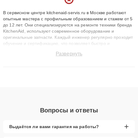
В сервисном центре kitchenaid-servis.ru в Москве работают
опытные мастера с профильным образованием и стажем от 5
до 12 лет. Они специализируются на ремонте техники бренда
KitchenAid, используют современное оборудование и
оригинальные запчасти. Каждый инженер регулярно проходит
обучение и сертификацию, что позволяет быстро и
точноdiagnostikировать поломки и восстанавливать технику с
Развернуть
сохранением гарантии до 3 лет. Наши мастера решают
сложные случаи: от замены матриц и материнских плат до
ремонта после залития и восстановления данных. Благодаря
высокой квалификации и ответственному подходу клиенты
получают быстрый, качественный ремонт и понятные
объяснения по результатам диагностики.
Вопросы и ответы
+
Выдаётся ли вами гарантия на работы?