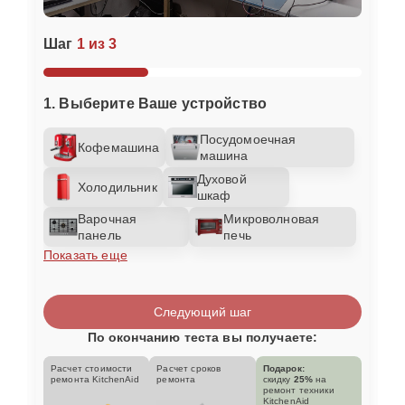
Шаг
1 из 3
1. Выберите Ваше устройство
Посудомоечная
Кофемашина
машина
Духовой
Холодильник
шкаф
Варочная
Микроволновая
панель
печь
Показать еще
Следующий шаг
По окончанию теста вы получаете:
Расчет стоимости
Расчет сроков
Подарок:
ремонта KitchenAid
ремонта
скидку
25%
на
ремонт техники
KitchenAid