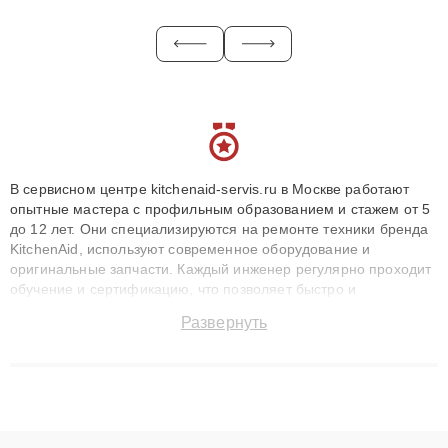
В сервисном центре kitchenaid-servis.ru в Москве работают
опытные мастера с профильным образованием и стажем от 5
до 12 лет. Они специализируются на ремонте техники бренда
KitchenAid, используют современное оборудование и
оригинальные запчасти. Каждый инженер регулярно проходит
обучение и сертификацию, что позволяет быстро и
точноdiagnostikировать поломки и восстанавливать технику с
Развернуть
сохранением гарантии до 3 лет. Наши мастера решают
сложные случаи: от замены матриц и материнских плат до
ремонта после залития и восстановления данных. Благодаря
высокой квалификации и ответственному подходу клиенты
получают быстрый, качественный ремонт и понятные
объяснения по результатам диагностики.