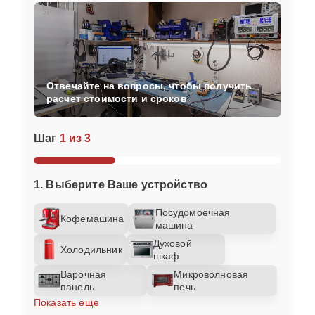
Отвечайте на вопросы, чтобы получить
расчет стоимости и сроков
Шаг
1 из 3
1. Выберите Ваше устройство
Посудомоечная
Кофемашина
машина
Духовой
Холодильник
шкаф
Варочная
Микроволновая
панель
печь
Показать еще