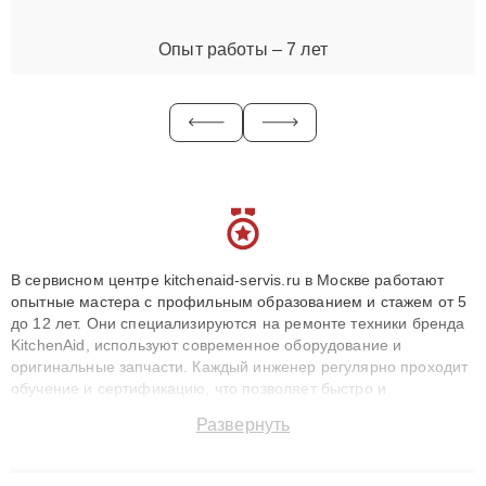
Опыт работы – 7 лет
В сервисном центре kitchenaid-servis.ru в Москве работают
опытные мастера с профильным образованием и стажем от 5
до 12 лет. Они специализируются на ремонте техники бренда
KitchenAid, используют современное оборудование и
оригинальные запчасти. Каждый инженер регулярно проходит
обучение и сертификацию, что позволяет быстро и
точноdiagnostikировать поломки и восстанавливать технику с
Развернуть
сохранением гарантии до 3 лет. Наши мастера решают
сложные случаи: от замены матриц и материнских плат до
ремонта после залития и восстановления данных. Благодаря