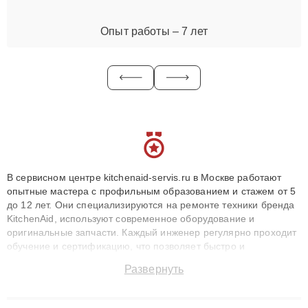
Опыт работы – 7 лет
В сервисном центре kitchenaid-servis.ru в Москве работают
опытные мастера с профильным образованием и стажем от 5
до 12 лет. Они специализируются на ремонте техники бренда
KitchenAid, используют современное оборудование и
оригинальные запчасти. Каждый инженер регулярно проходит
обучение и сертификацию, что позволяет быстро и
точноdiagnostikировать поломки и восстанавливать технику с
Развернуть
сохранением гарантии до 3 лет. Наши мастера решают
сложные случаи: от замены матриц и материнских плат до
ремонта после залития и восстановления данных. Благодаря