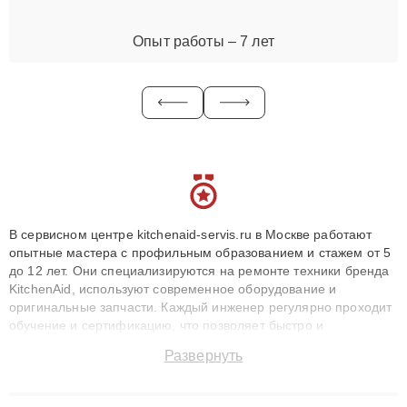
Опыт работы – 7 лет
В сервисном центре kitchenaid-servis.ru в Москве работают
опытные мастера с профильным образованием и стажем от 5
до 12 лет. Они специализируются на ремонте техники бренда
KitchenAid, используют современное оборудование и
оригинальные запчасти. Каждый инженер регулярно проходит
обучение и сертификацию, что позволяет быстро и
точноdiagnostikировать поломки и восстанавливать технику с
Развернуть
сохранением гарантии до 3 лет. Наши мастера решают
сложные случаи: от замены матриц и материнских плат до
ремонта после залития и восстановления данных. Благодаря