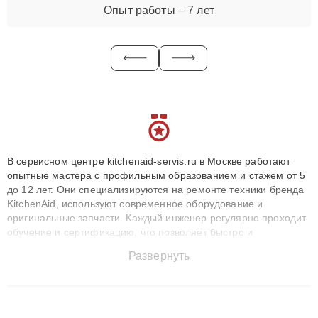
Опыт работы – 7 лет
В сервисном центре kitchenaid-servis.ru в Москве работают
опытные мастера с профильным образованием и стажем от 5
до 12 лет. Они специализируются на ремонте техники бренда
KitchenAid, используют современное оборудование и
оригинальные запчасти. Каждый инженер регулярно проходит
обучение и сертификацию, что позволяет быстро и
точноdiagnostikировать поломки и восстанавливать технику с
Развернуть
сохранением гарантии до 3 лет. Наши мастера решают
сложные случаи: от замены матриц и материнских плат до
ремонта после залития и восстановления данных. Благодаря
высокой квалификации и ответственному подходу клиенты
получают быстрый, качественный ремонт и понятные