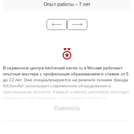
Опыт работы – 7 лет
В сервисном центре kitchenaid-servis.ru в Москве работают
опытные мастера с профильным образованием и стажем от 5
до 12 лет. Они специализируются на ремонте техники бренда
KitchenAid, используют современное оборудование и
оригинальные запчасти. Каждый инженер регулярно проходит
обучение и сертификацию, что позволяет быстро и
точноdiagnostikировать поломки и восстанавливать технику с
Развернуть
сохранением гарантии до 3 лет. Наши мастера решают
сложные случаи: от замены матриц и материнских плат до
ремонта после залития и восстановления данных. Благодаря
высокой квалификации и ответственному подходу клиенты
получают быстрый, качественный ремонт и понятные