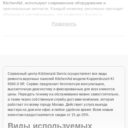
KitchenAid, используют современное оборудование и
оригинальные запчасти. Каждый инженер регулярно проходит
обучение и сертификацию, что позволяет быстро и
точноdiagnostikировать поломки и восстанавливать технику с
Развернуть
сохранением гарантии до 3 лет. Наши мастера решают
сложные случаи: от замены матриц и материнских плат до
ремонта после залития и восстановления данных. Благодаря
высокой квалификации и ответственному подходу клиенты
получают быстрый, качественный ремонт и понятные
объяснения по результатам диагностики.
Сервисный центр Kitchenaid-Servis осуществляет все виды
ремонта варочных панелей KitchenAid модели Kuppersbusch KI
6560.0 SR. Сервис предлагает бесплатную консультацию,
высокоточную диагностику и фиксированные для всех клиентов
цены. Передать технику на обслуживание можно самостоятельно,
а также через собственную службу доставки компании, которая
работает по всему городу Москва. Действует услуга выезда
мастера на дом или офис в любое удобное время. Всем новым
клиентам предоставляются скидки от 15 до 20%.
Виды используемых