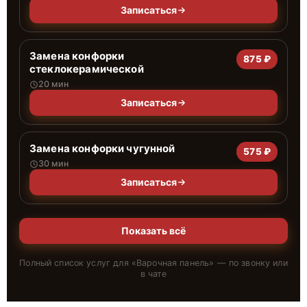
Записаться
Замена конфорки
875 ₽
стеклокерамической
20 мин
Записаться
Замена конфорки чугунной
575 ₽
30 мин
Записаться
Показать всё
Полный список услуг для «
Варочная панель
» — по звонку или
в чате