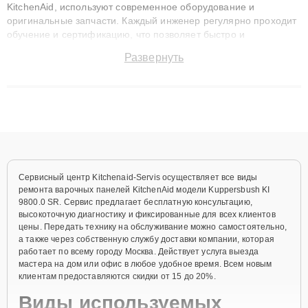
KitchenAid, используют современное оборудование и
оригинальные запчасти. Каждый инженер регулярно проходит
обучение и сертификацию, что позволяет быстро и
точноdiagnostikировать поломки и восстанавливать технику с
Развернуть
сохранением гарантии до 3 лет. Наши мастера решают
сложные случаи: от замены матриц и материнских плат до
ремонта после залития и восстановления данных. Благодаря
высокой квалификации и ответственному подходу клиенты
получают быстрый, качественный ремонт и понятные
объяснения по результатам диагностики.
Сервисный центр Kitchenaid-Servis осуществляет все виды
ремонта варочных панелей KitchenAid модели Kuppersbush KI
9800.0 SR. Сервис предлагает бесплатную консультацию,
высокоточную диагностику и фиксированные для всех клиентов
цены. Передать технику на обслуживание можно самостоятельно,
а также через собственную службу доставки компании, которая
работает по всему городу Москва. Действует услуга выезда
мастера на дом или офис в любое удобное время. Всем новым
клиентам предоставляются скидки от 15 до 20%.
Виды используемых