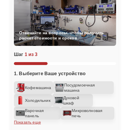
Отвечайте на вопросы, чтобы получить
расчет стоимости и сроков
Шаг
1 из 3
1. Выберите Ваше устройство
Посудомоечная
Кофемашина
машина
Духовой
Холодильник
шкаф
Варочная
Микроволновая
панель
печь
Показать еще