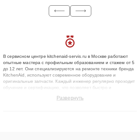
В сервисном центре kitchenaid-servis.ru в Москве работают
опытные мастера с профильным образованием и стажем от 5
до 12 лет. Они специализируются на ремонте техники бренда
KitchenAid, используют современное оборудование и
оригинальные запчасти. Каждый инженер регулярно проходит
обучение и сертификацию, что позволяет быстро и
точноdiagnostikировать поломки и восстанавливать технику с
Развернуть
сохранением гарантии до 3 лет. Наши мастера решают
сложные случаи: от замены матриц и материнских плат до
ремонта после залития и восстановления данных. Благодаря
высокой квалификации и ответственному подходу клиенты
получают быстрый, качественный ремонт и понятные
объяснения по результатам диагностики.