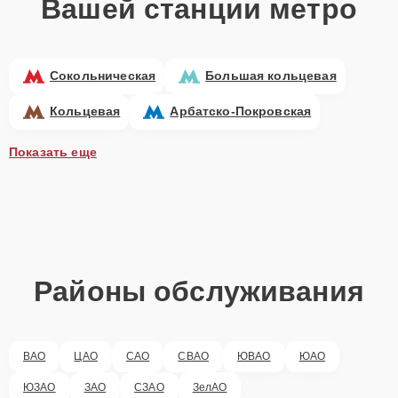
Вашей станции метро
Сокольническая
Большая кольцевая
Кольцевая
Арбатско-Покровская
Показать еще
Районы обслуживания
ВАО
ЦАО
САО
СВАО
ЮВАО
ЮАО
ЮЗАО
ЗАО
СЗАО
ЗелАО